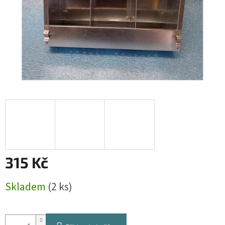
315 Kč
Měrná
Skladem
(2 ks)
cena: