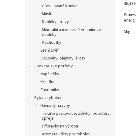
Měrná
36,33 K
Granulovaná krmiva
cena:
Müsli
Krmivo
energi
Doplňky stravy
Minerální a minerálně-vitamínové
3kg
doplňky
Pochoutky
Lesní zvěř
Obiloviny, olejniny, šroty
Chovatelské potřeby
Napáječky
Krmítka
Zásobníky
Ryby a rybolov
Návnady na ryby
Tekuté posilovače, zálivky, boostery,
spreje
Přípravky na výrobu
Aromata - dipy pro rybolov