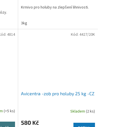
cena:
Krmivo pro holuby na zlepšení lihnivosti.
ózy.
3kg
Kód:
4814
Kód:
4427/20K
d
Avicentra -zob pro holuby 25 kg -CZ
em
(>5 ks)
Skladem
(2 ks)
580 Kč