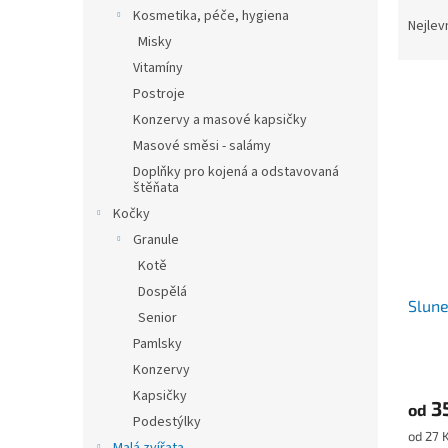
Ř
n
Kosmetika, péče, hygiena
a
e
Nejlev
Misky
z
l
e
Vitamíny
V
n
Postroje
ý
í
Konzervy a masové kapsičky
p
p
Masové směsi - salámy
i
r
Doplňky pro kojená a odstavovaná
s
o
štěňata
p
d
Kočky
r
u
Granule
o
k
d
t
Kotě
u
ů
Dospělá
Slune
k
Senior
t
Pamlsky
ů
Konzervy
Kapsičky
3
od
Podestýlky
Měrná
od 27 K