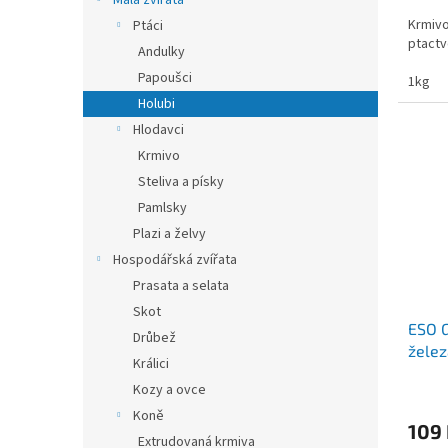
Malá zvířata
cena:
Krmivo
Ptáci
ptactv
Andulky
Papoušci
1kg
Holubi
Hlodavci
Krmivo
Steliva a písky
Pamlsky
Plazi a želvy
Hospodářská zvířata
Prasata a selata
Skot
ESO 
Drůbež
želez
Králici
Kozy a ovce
Koně
109
Extrudovaná krmiva