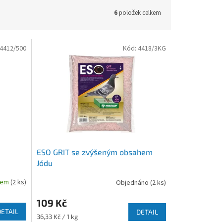
6
položek celkem
4412/500
Kód:
4418/3KG
ESO GRIT se zvýšeným obsahem
Jódu
dem
(2 ks)
Objednáno
(2 ks)
109 Kč
DETAIL
DETAIL
Měrná
36,33 Kč / 1 kg