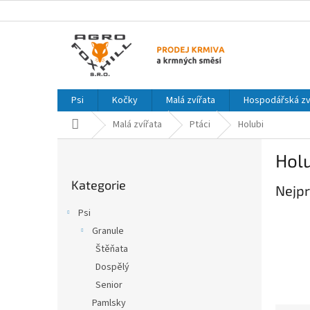
Přejít
na
obsah
Psi
Kočky
Malá zvířata
Hospodářská zv
Domů
Malá zvířata
Ptáci
Holubi
P
Hol
o
Přeskočit
s
Kategorie
kategorie
Nejpr
t
r
Psi
a
Granule
n
Štěňata
n
í
Dospělý
p
Senior
a
Pamlsky