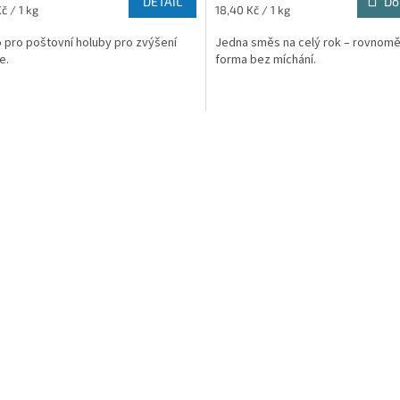
DETAIL
Do
Měrná
č / 1 kg
18,40 Kč / 1 kg
cena:
 pro poštovní holuby pro zvýšení
Jedna směs na celý rok – rovnom
e.
forma bez míchání.
O
v
l
á
d
a
c
í
p
r
v
k
y
v
ý
p