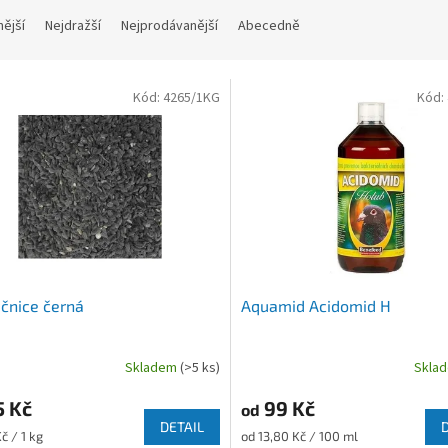
nější
Nejdražší
Nejprodávanější
Abecedně
Kód:
4265/1KG
Kód:
čnice černá
Aquamid Acidomid H
Skladem
(>5 ks)
Skla
5 Kč
99 Kč
od
DETAIL
Měrná
č / 1 kg
od 13,80 Kč / 100 ml