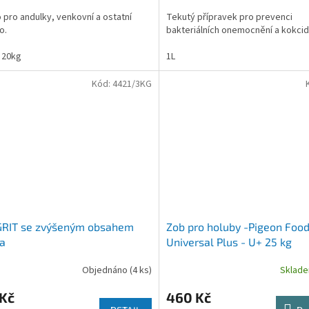
cena:
 pro andulky, venkovní a ostatní
Tekutý přípravek pro prevenci
o.
bakteriálních onemocnění a kokcid
20kg
1L
Kód:
4421/3KG
GRIT se zvýšeným obsahem
Zob pro holuby -Pigeon Foo
a
Universal Plus - U+ 25 kg
Objednáno
(4 ks)
Sklad
 Kč
460 Kč