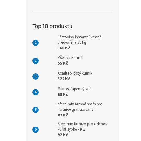
Top 10 produktů
Těstoviny instantní krmné
předvařené 20 kg
360 Kč
Pšenice krmná
55 Kč
Acaritec- čistý kurník
322 Kč
Mikros Vápenný grit
68 Kč
Afeed.mix Krmná směs pro
nosnice granulovaná
82 Kč
Afeedmix Krmivo pro odchov
kuřat sypké - K 1
92 Kč