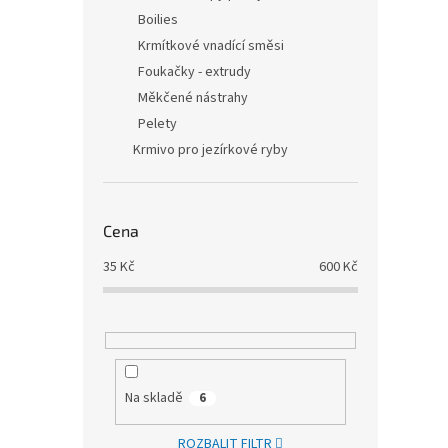
Boilies
Krmítkové vnadící směsi
Foukačky - extrudy
Měkčené nástrahy
Pelety
Krmivo pro jezírkové ryby
Cena
35
Kč
600
Kč
Na skladě
6
ROZBALIT FILTR