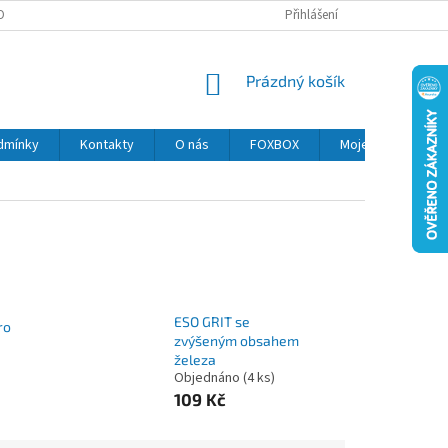
OBNÍCH ÚDAJŮ
MOJE OBJEDNÁVKA
Přihlášení
NÁKUPNÍ
Prázdný košík
KOŠÍK
dmínky
Kontakty
O nás
FOXBOX
Moje objednávka
ESO GRIT se
ro
zvýšeným obsahem
železa
Objednáno
(4 ks)
109 Kč