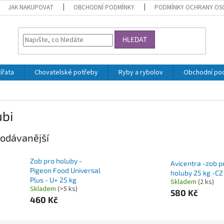
JAK NAKUPOVAT
OBCHODNÍ PODMÍNKY
PODMÍNKY OCHRANY OS
HLEDAT
ířata
Chovatelské potřeby
Ryby a rybolov
Obchodní po
ubi
odávanější
Zob pro holuby -
Avicentra -zob p
Pigeon Food Universal
holuby 25 kg -CZ
Plus - U+ 25 kg
Skladem
(2 ks)
Skladem
(>5 ks)
580 Kč
460 Kč