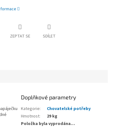
informace
ZEPTAT SE
SDÍLET
Doplňkové parametry
 napáječku
Kategorie
:
Chovatelské potřeby
odné
Hmotnost
:
29 kg
Položka byla vyprodána…