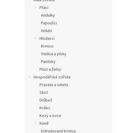
Malá zvířata
Ptáci
Andulky
Papoušci
Holubi
Hlodavci
Krmivo
Steliva a písky
Pamlsky
Plazi a želvy
Hospodářská zvířata
Prasata a selata
Skot
Drůbež
Králici
Kozy a ovce
Koně
Extrudovaná krmiva