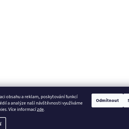
aci obsahu a reklam, poskytování funkcí
Odmítnout
édií a analýze naší návštěvnosti využíváme
ies. Více informací
zde
.
í
razena.
Upravit nastavení cookies