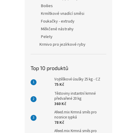
Boilies
Krmítkové vnadící směsi
Foukačky - extrudy
Měkčené nástrahy
Pelety
Krmivo pro jezírkové ryby
Top 10 produktů
Vojtěškové úsušky 25 kg - CZ
75 Kč
Těstoviny instantní krmné
předvařené 20 kg
360 Kč
Afeed.mix Krmná směs pro
nosnice sypká
78 Kč
Afeed.mix Krmná směs pro