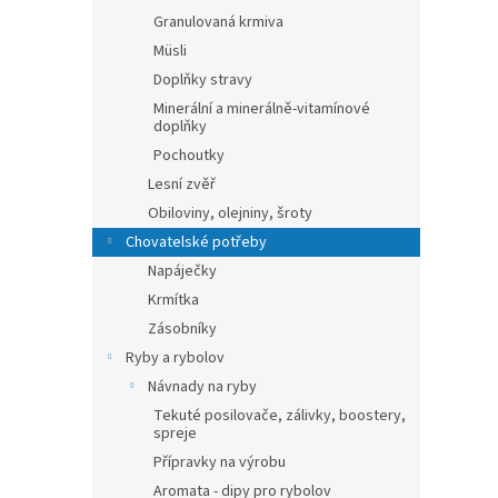
Granulovaná krmiva
Müsli
Doplňky stravy
Minerální a minerálně-vitamínové
doplňky
Pochoutky
Lesní zvěř
Obiloviny, olejniny, šroty
Chovatelské potřeby
Napáječky
Krmítka
Zásobníky
Ryby a rybolov
Návnady na ryby
Tekuté posilovače, zálivky, boostery,
spreje
Přípravky na výrobu
Aromata - dipy pro rybolov