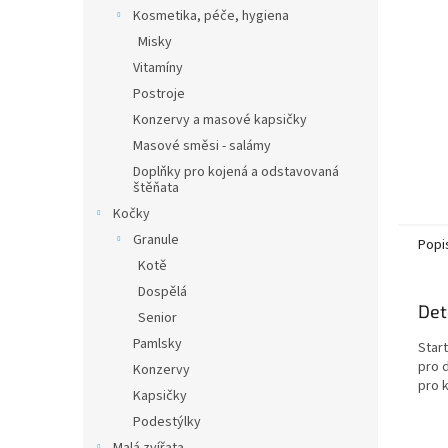
n
Kosmetika, péče, hygiena
e
Misky
l
Vitamíny
Postroje
Konzervy a masové kapsičky
Masové směsi - salámy
Doplňky pro kojená a odstavovaná
štěňata
Kočky
Granule
Popi
Kotě
Dospělá
Det
Senior
Pamlsky
Star
pro 
Konzervy
pro k
Kapsičky
Podestýlky