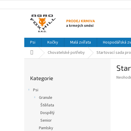
Přejít
na
obsah
Psi
Kočky
Malá zvířata
Hospodářská zv
Domů
Chovatelské potřeby
Startovací sada pro
P
Star
o
Přeskočit
s
Průměr
Neohod
Kategorie
kategorie
t
hodnoce
r
produkt
Psi
a
je
Granule
0,0
n
z
Štěňata
n
5
í
Dospělý
hvězdič
p
Senior
a
Pamlsky