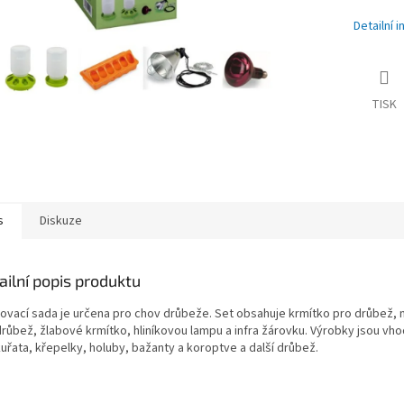
Detailní 
TISK
s
Diskuze
ailní popis produktu
tovací sada je určena pro chov drůbeže. Set obsahuje krmítko pro drůbež,
drůbež, žlabové krmítko, hliníkovou lampu a infra žárovku. Výrobky jsou vh
uřata, křepelky, holuby, bažanty a koroptve a další drůbež.