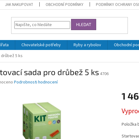
JAK NAKUPOVAT
OBCHODNÍ PODMÍNKY
PODMÍNKY OCHRANY OS
HLEDAT
ířata
Chovatelské potřeby
Ryby a rybolov
Obchodní po
 drůbež 5 ks
tovací sada pro drůbež 5 ks
4706
né
noceno
Podrobnosti hodnocení
ní
1 46
u
Měrná
Vypro
cena:
ek.
Položka 
Startovac