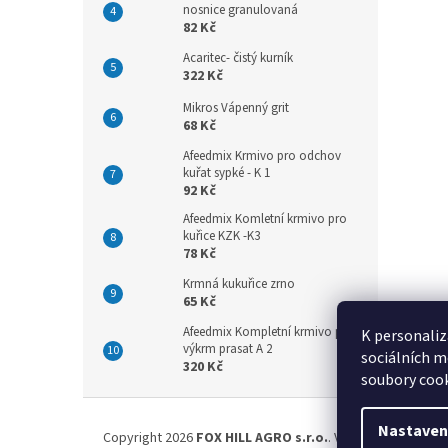
nosnice granulovaná
82 Kč
Acaritec- čistý kurník
322 Kč
Mikros Vápenný grit
68 Kč
Afeedmix Krmivo pro odchov
kuřat sypké - K 1
92 Kč
Afeedmix Komletní krmivo pro
kuřice KZK -K3
78 Kč
Krmná kukuřice zrno
65 Kč
Afeedmix Kompletní krmivo pro
K personaliz
výkrm prasat A 2
sociálních m
320 Kč
soubory cook
Z
á
Nastaven
Copyright 2026
FOX HILL AGRO s.r.o.
. Všechna práva vyh