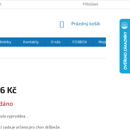
OBNÍCH ÚDAJŮ
MOJE OBJEDNÁVKA
Přihlášení
NÁKUPNÍ
Prázdný košík
KOŠÍK
dmínky
Kontakty
O nás
FOXBOX
Moje objednávka
6 Kč
dáno
byla vyprodána…
í sada je určena pro chov drůbeže.