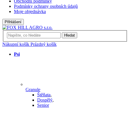
Obchodní podmínky
Podmínky ochrany osobních údajů
Moje objednávka
Přihlášení
Hledat
Nákupní košík
Prázdný košík
Psi
Granule
Štěňata
,
Dospělý
,
Senior