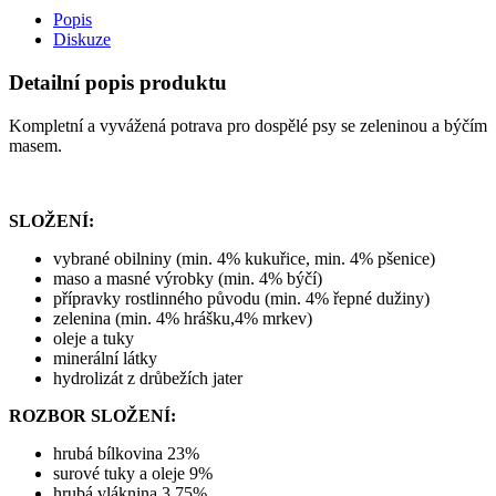
Popis
Diskuze
Detailní popis produktu
Kompletní a vyvážená potrava pro dospělé psy se zeleninou a býčím
masem.
SLOŽENÍ:
vybrané obilniny (min. 4% kukuřice, min. 4% pšenice)
maso a masné výrobky (min. 4% býčí)
přípravky rostlinného původu (min. 4% řepné dužiny)
zelenina (min. 4% hrášku,4% mrkev)
oleje a tuky
minerální látky
hydrolizát z drůbežích jater
ROZBOR SLOŽENÍ:
hrubá bílkovina 23%
surové tuky a oleje 9%
hrubá vláknina 3,75%