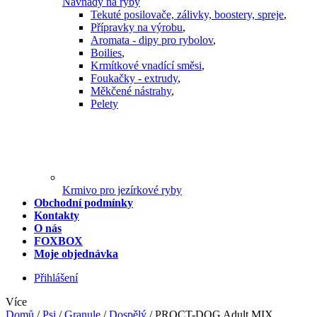
Návnady na ryby
Tekuté posilovače, zálivky, boostery, spreje
,
Přípravky na výrobu
,
Aromata - dipy pro rybolov
,
Boilies
,
Krmítkové vnadící směsi
,
Foukačky - extrudy
,
Měkčené nástrahy
,
Pelety
Krmivo pro jezírkové ryby
Obchodní podmínky
Kontakty
O nás
FOXBOX
Moje objednávka
Přihlášení
Více
Domů
/
Psi
/
Granule
/
Dospělý
/
PROCT-DOG Adult MIX