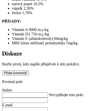
surový popel 10,5%
vápník 2,50%
fosfor 1,70%
PŘÍSADY:
Vitamín A 9000 m.j./kg
Vitamín D3 750 m.j./kg
Vitamín E (alfatokoferoly) 60mg/kg
Měď (síran měďnatý pentahydrát) 7mg/kg
Diskuze
Buďte první, kdo napíše příspěvek k této položce.
Přidat komentář
Povinná pole
Jméno
Nevyplňujte toto pole:
E-mail