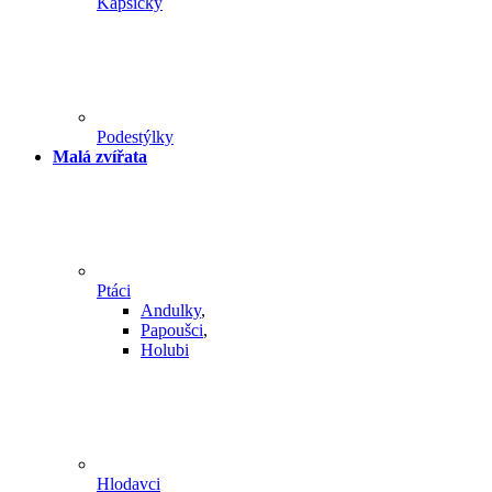
Kapsičky
Podestýlky
Malá zvířata
Ptáci
Andulky
,
Papoušci
,
Holubi
Hlodavci