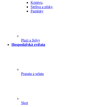
Krmivo
,
Steliva a písky
,
Pamlsky
Plazi a želvy
Hospodářská zvířata
Prasata a selata
Skot