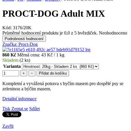
PROCT-DOG Adult MIX
Kód:
3176/20K
Průměrné hodnocení produktu je 0,0 z 5 hvězdiček.
Neohodnoceno
Podrobnosti hodnocení
Značka:
Proct-Dog
860 Kč
Měrná cena:
43 Kč / 1 kg
Skladem
(2 ks)
Varianta
+
−
Přidat do košíku
Kompletní a vyvážená potrava s byčím masem pro dospělé psy se
zeleninou a býčím masem.
Detailní informace
Tisk
Zeptat se
Sdílet
Zavřít