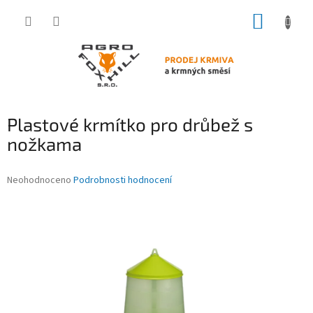
Přejít
NÁKUP
na
obsah
KOŠÍK
Plastové krmítko pro drůbež s
nožkama
Průměrné
Neohodnoceno
Podrobnosti hodnocení
hodnocení
produktu
je
0,0
z
5
hvězdiček.