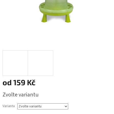
od
159 Kč
Měrná
Zvolte variantu
cena:
Varianta