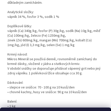
důkladným zamícháním.
Analytické složky:
vápník 34 %, fosfor 3 %, sodík 1 %
Doplňkové látky:
vápník (Ca) 340g/kg, fosfor (P) 30g/kg, sodík (Na) 10g/kg, měď
(Cu) 100mg/kg, železo (Fe) 1250mg/kg,
zinek (Zn) 600mg/kg, mangan (Mn) 700mg/kg, kobalt (Co)
1mg/kg, jód (I) 3,3 mg/kg, selen (Se) 1 mg/kg
Krmný návod:
Mikros Minerál se používá denně, rovnoměrně zamíchaný do
krmné dávky, složené z jádra a statkových krmiv.
V období snášky se doporučuje přidávat vápenný grit nebo jiný
zdroj vápníku. 1 polévková lžíce obsahuje cca 30 g.
Dávkování:
• slepice ve snášce: 70 - 100 g na 10 kusů/den
• chovné kachny, husy ve snášce: 90 g na 10 kusů/den
Balení:
• 1 kg