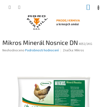
Přejít
NÁKUP
na
obsah
KOŠÍK
Mikros Minerál Nosnice DN
4052/1KG
Průměrné
Neohodnoceno
Podrobnosti hodnocení
Značka:
Mikros
hodnocení
produktu
je
0,0
z
5
hvězdiček.