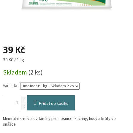
39 Kč
Měrná
39 Kč / 1 kg
cena:
Skladem
(2 ks)
Varianta
Přidat do košíku
Minerální krmivo s vitamíny pro nosnice, kachny, husy a krůty ve
snášce.