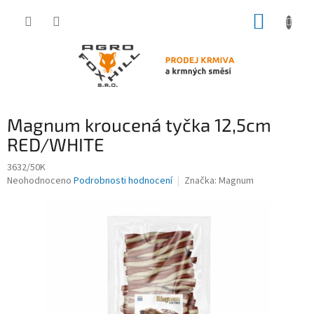
Přejít
NÁKUP
na
obsah
KOŠÍK
Magnum kroucená tyčka 12,5cm
RED/WHITE
3632/50K
Průměrné
Neohodnoceno
Podrobnosti hodnocení
Značka:
Magnum
hodnocení
produktu
je
0,0
z
5
hvězdiček.