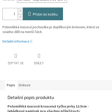
Přidat do košíku
P
oloměkká masová pochoutka je doplňkovým krmivem, která se
snadno dělí na menší části.
Detailní informace
ZEPTAT SE
SDÍLET
Popis
Diskuze
Detailní popis produktu
Poloměkká masová kroucená tyčka jerky 12.5cm -
lahůdkový pamlsek pro všechny příležitosti.