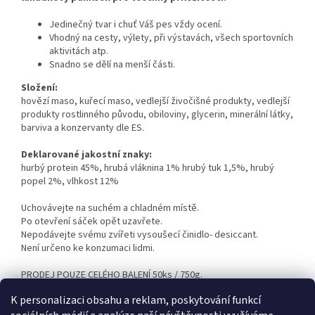
Jedinečný tvar i chuť Váš pes vždy ocení.
Vhodný na cesty, výlety, při výstavách, všech sportovních
aktivitách atp.
Snadno se dělí na menší části.
Složení:
hovězí maso, kuřecí maso, vedlejší živočišné produkty, vedlejší
produkty rostlinného původu, obiloviny, glycerin, minerální látky,
barviva a konzervanty dle ES.
Deklarované jakostní znaky:
hurbý protein 45%, hrubá vláknina 1% hrubý tuk 1,5%, hrubý
popel 2%, vlhkost 12%
Uchovávejte na suchém a chladném místě.
Po otevření sáček opět uzavřete.
Nepodávejte svému zvířeti vysoušecí činidlo- desiccant.
Není určeno ke konzumaci lidmi.
PRODEJ POUZE CELÉHO BALENÍ 50ks / 750g.
K personalizaci obsahu a reklam, poskytování funkcí