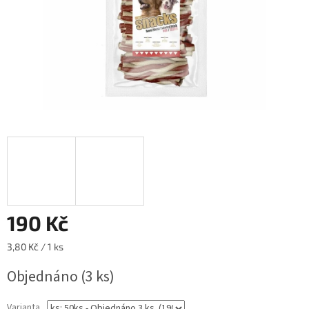
190 Kč
Měrná
3,80 Kč / 1 ks
cena:
Objednáno
(3 ks)
Varianta