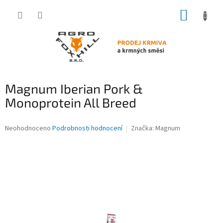
Přejít
NÁKUP
na
obsah
KOŠÍK
Magnum Iberian Pork &
Monoprotein All Breed
Průměrné
Neohodnoceno
Podrobnosti hodnocení
Značka:
Magnum
hodnocení
produktu
je
0,0
z
5
hvězdiček.