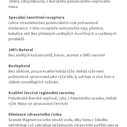
Jediný zdroj bílkoviny z Iberského polodivokého vepřového
masa.
Speciální senzitivní receptura
Lehce stravitelná bez potenciálních rizik potravinové
intolerance. V této receptuře není použita sója, pšenice,
kukuřice atd. Bez přidaných vedlejších živočišných a rostlinných
produktů.
100% Natural
Bez umělých konzervantů, barviv, aromat a GMO surovin!
Bezlepkové
Bez obilovin, pouze kvalitní hnědá rýže: Hnědá rýže není
průmyslově zpracovaná jako rýže bílá, tj. udržuje si více živin a
vláknin usnadňujících zažívání.
Kvalitní čerstvé regionální suroviny
Polodivoké Iberské vepřové, ryby z Atlantského oceánu, hnědá
rýže. Maso se zpracovává čerstvé!
Eliminace zdravotního rizika
Granule Magnum na sebe neváží vodu, díky tomu v žaludku
nebobtnají což zabraňuje nežádoucím zdravotním potížím jako je