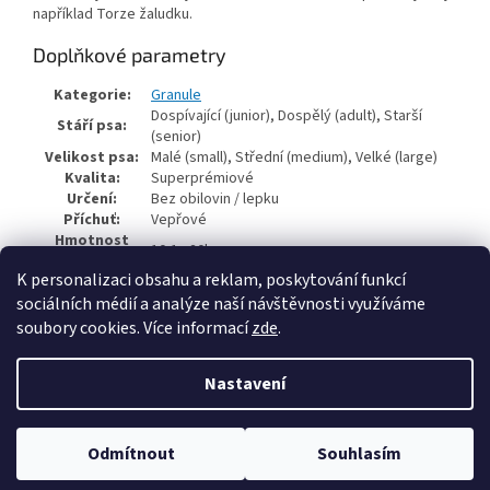
například Torze žaludku.
Doplňkové parametry
Kategorie:
Granule
Dospívající (junior), Dospělý (adult), Starší
Stáří psa:
(senior)
Velikost psa:
Malé (small), Střední (medium), Velké (large)
Kvalita:
Superprémiové
Určení:
Bez obilovin / lepku
Příchuť:
Vepřové
Hmotnost
10,1 - 20kg
balení:
K personalizaci obsahu a reklam, poskytování funkcí
sociálních médií a analýze naší návštěvnosti využíváme
Z
soubory cookies. Více informací
zde
.
á
Vytvořil Shoptet
p
Nastavení
a
t
Copyright 2026
FOX HILL AGRO s.r.o.
. Všechna práva vyhrazena.
í
Odmítnout
Souhlasím
Upravit nastavení cookies