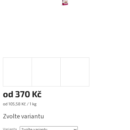
od
370 Kč
Měrná
od 105,58 Kč / 1 kg
cena:
Zvolte variantu
Varianta