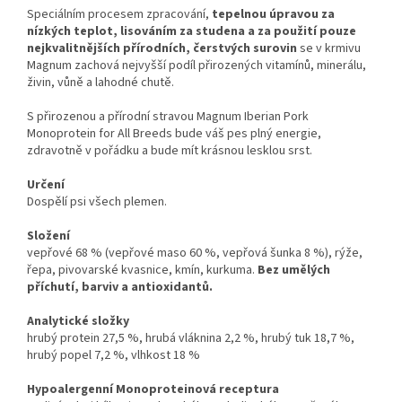
Speciálním procesem zpracování,
tepelnou úpravou za
nízkých teplot, lisováním za studena a za použití pouze
nejkvalitnějších přírodních, čerstvých surovin
se v krmivu
Magnum zachová nejvyšší podíl přirozených vitamínů, minerálu,
živin, vůně a lahodné chutě.
S přirozenou a přírodní stravou Magnum Iberian Pork
Monoprotein for All Breeds bude váš pes plný energie,
zdravotně v pořádku a bude mít krásnou lesklou srst.
Určení
Dospělí psi všech plemen.
Složení
vepřové 68 % (vepřové maso 60 %, vepřová šunka 8 %), rýže,
řepa, pivovarské kvasnice, kmín, kurkuma.
Bez umělých
příchutí, barviv a antioxidantů.
Analytické složky
hrubý protein 27,5 %, hrubá vláknina 2,2 %, hrubý tuk 18,7 %,
hrubý popel 7,2 %, vlhkost 18 %
Hypoalergenní Monoproteinová receptura