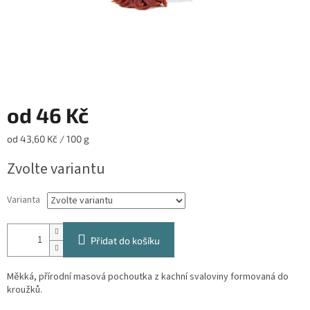
od
46 Kč
Měrná
od 43,60 Kč / 100 g
cena:
Zvolte variantu
Varianta
Přidat do košíku
Měkká, přírodní masová pochoutka z kachní svaloviny formovaná do
kroužků.