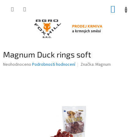
Přejít
NÁKUP
na
obsah
KOŠÍK
Magnum Duck rings soft
Průměrné
Neohodnoceno
Podrobnosti hodnocení
Značka:
Magnum
hodnocení
produktu
je
0,0
z
5
hvězdiček.