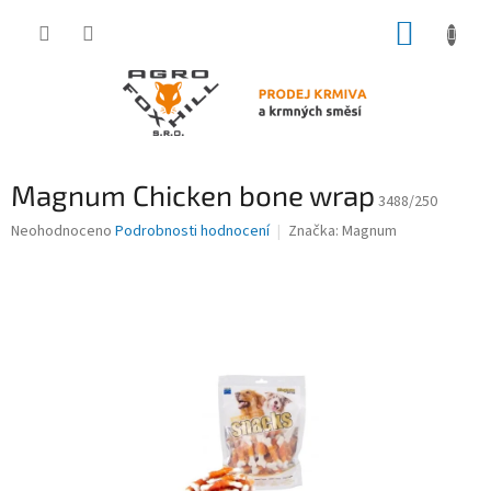
Přejít
NÁKUP
na
obsah
KOŠÍK
Magnum Chicken bone wrap
3488/250
Průměrné
Neohodnoceno
Podrobnosti hodnocení
Značka:
Magnum
hodnocení
produktu
je
0,0
z
5
hvězdiček.