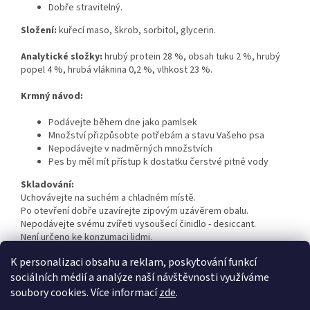
Dobře stravitelný.
Složení:
kuřecí maso, škrob, sorbitol, glycerin.
Analytické složky:
hrubý protein 28 %, obsah tuku 2 %, hrubý
popel 4 %, hrubá vláknina 0,2 %, vlhkost 23 %.
Krmný návod:
Podávejte během dne jako pamlsek
Množství přizpůsobte potřebám a stavu Vašeho psa
Nepodávejte v nadměrných množstvích
Pes by měl mít přístup k dostatku čerstvé pitné vody
Skladování:
Uchovávejte na suchém a chladném místě.
Po otevření dobře uzavírejte zipovým uzávěrem obalu.
Nepodávejte svému zvířeti vysoušecí činidlo - desiccant.
Není určeno ke konzumaci lidmi.
K personalizaci obsahu a reklam, poskytování funkcí
sociálních médií a analýze naší návštěvnosti využíváme
Z
soubory cookies. Více informací
zde
.
á