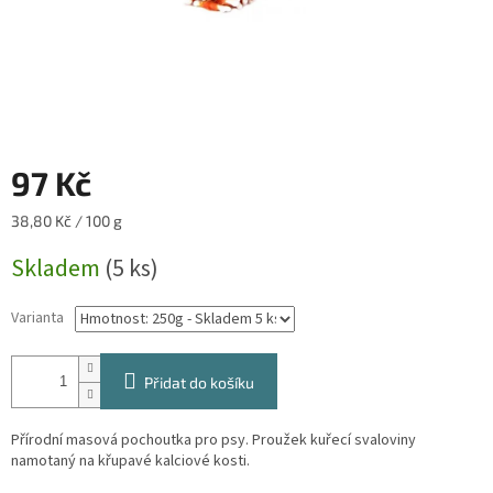
97 Kč
Měrná
38,80 Kč / 100 g
cena:
Skladem
(5 ks)
Varianta
Přidat do košíku
Přírodní masová pochoutka pro psy. Proužek kuřecí svaloviny
namotaný na křupavé kalciové kosti.