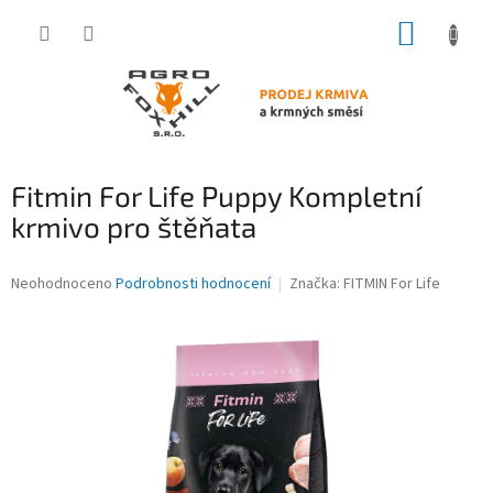
Přejít
NÁKUP
na
obsah
KOŠÍK
Fitmin For Life Puppy Kompletní
krmivo pro štěňata
Průměrné
Neohodnoceno
Podrobnosti hodnocení
Značka:
FITMIN For Life
hodnocení
produktu
je
0,0
z
5
hvězdiček.