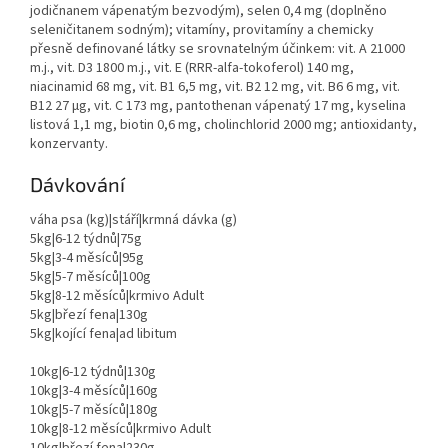
jodičnanem vápenatým bezvodým), selen 0,4 mg (doplněno
seleničitanem sodným); vitamíny, provitamíny a chemicky
přesně definované látky se srovnatelným účinkem: vit. A 21000
m.j., vit. D3 1800 m.j., vit. E (RRR-alfa-tokoferol) 140 mg,
niacinamid 68 mg, vit. B1 6,5 mg, vit. B2 12 mg, vit. B6 6 mg, vit.
B12 27 µg, vit. C 173 mg, pantothenan vápenatý 17 mg, kyselina
listová 1,1 mg, biotin 0,6 mg, cholinchlorid 2000 mg; antioxidanty,
konzervanty.
Dávkování
váha psa (kg)|stáří|krmná dávka (g)
5kg|6-12 týdnů|75g
5kg|3-4 měsíců|95g
5kg|5-7 měsíců|100g
5kg|8-12 měsíců|krmivo Adult
5kg|březí fena|130g
5kg|kojící fena|ad libitum
10kg|6-12 týdnů|130g
10kg|3-4 měsíců|160g
10kg|5-7 měsíců|180g
10kg|8-12 měsíců|krmivo Adult