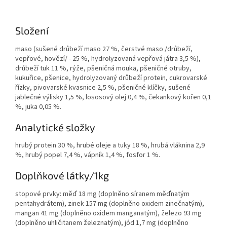
Složení
maso (sušené drůbeží maso 27 %, čerstvé maso /drůbeží,
vepřové, hovězí/ - 25 %, hydrolyzovaná vepřová játra 3,5 %),
drůbeží tuk 11 %, rýže, pšeničná mouka, pšeničné otruby,
kukuřice, pšenice, hydrolyzovaný drůbeží protein, cukrovarské
řízky, pivovarské kvasnice 2,5 %, pšeničné klíčky, sušené
jablečné výlisky 1,5 %, lososový olej 0,4 %, čekankový kořen 0,1
%, juka 0,05 %.
Analytické složky
hrubý protein 30 %, hrubé oleje a tuky 18 %, hrubá vláknina 2,9
%, hrubý popel 7,4 %, vápník 1,4 %, fosfor 1 %.
Doplňkové látky/1kg
stopové prvky: měď 18 mg (doplněno síranem měďnatým
pentahydrátem), zinek 157 mg (doplněno oxidem zinečnatým),
mangan 41 mg (doplněno oxidem manganatým), železo 93 mg
(doplněno uhličitanem železnatým), jód 1,7 mg (doplněno