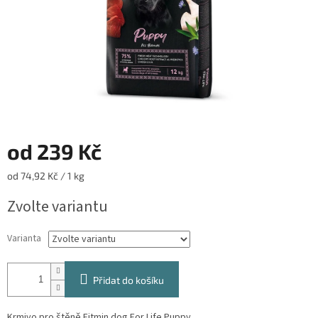
od
239 Kč
Měrná
od 74,92 Kč / 1 kg
cena:
Zvolte variantu
Varianta
Přidat do košíku
Krmivo pro štěně Fitmin dog For Life Puppy.