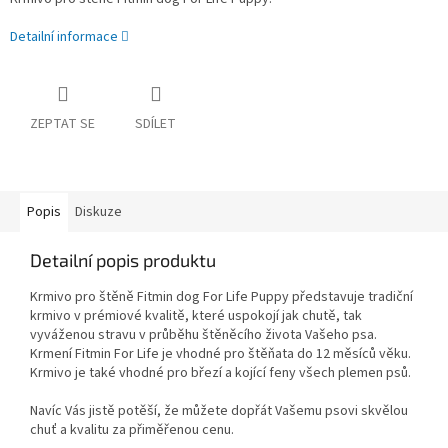
Detailní informace
ZEPTAT SE
SDÍLET
Popis
Diskuze
Detailní popis produktu
Krmivo pro štěně Fitmin dog For Life Puppy představuje tradiční
krmivo v prémiové kvalitě, které uspokojí jak chutě, tak
vyváženou stravu v průběhu štěněcího života Vašeho psa.
Krmení Fitmin For Life je vhodné pro štěňata do 12 měsíců věku.
Krmivo je také vhodné pro březí a kojící feny všech plemen psů.
Navíc Vás jistě potěší, že můžete dopřát Vašemu psovi skvělou
chuť a kvalitu za přiměřenou cenu.