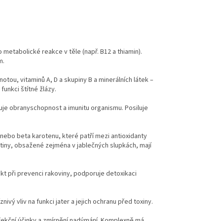
etabolické reakce v těle (např. B12 a thiamin).
m.
tou, vitaminů A, D a skupiny B a minerálních látek –
funkci štítné žlázy.
ňuje obranyschopnost a imunitu organismu. Posiluje
nebo beta karotenu, které patří mezi antioxidanty
ktiny, obsažené zejména v jablečných slupkách, mají
ekt při prevenci rakoviny, podporuje detoxikaci
vý vliv na funkci jater a jejich ochranu před toxiny.
infekční účinky a zmírnění nadýmání. Komplexně má