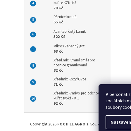
kuřice KZK -K3
78 Kč
Pšenice krmná
55 Kč
Acaritec- čistý kurník
322 Kč
Mikros Vápenný grit
68 Kč
Afeed.mix Krmná směs pro
nosnice granulovaná
82 Kč
Afeedmix Kozy/Ovce
71 Kč
Afeedmix Krmivo pro odchov
K personaliz
kuřat sypké - K 1
sociálních m
92 Kč
soubory cook
Z
á
Nastaven
Copyright 2026
FOX HILL AGRO s.r.o.
. Všechna práva vyh
p