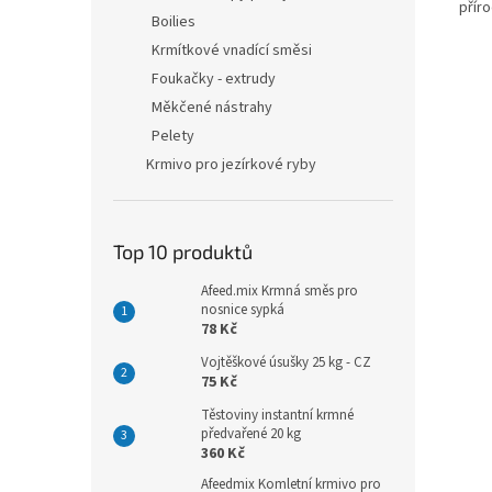
příro
Boilies
Krmítkové vnadící směsi
Foukačky - extrudy
Měkčené nástrahy
Pelety
Krmivo pro jezírkové ryby
Top 10 produktů
Afeed.mix Krmná směs pro
nosnice sypká
78 Kč
Vojtěškové úsušky 25 kg - CZ
75 Kč
Těstoviny instantní krmné
předvařené 20 kg
360 Kč
Afeedmix Komletní krmivo pro