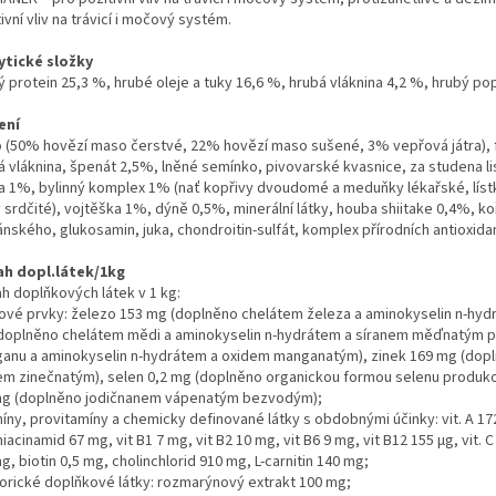
ivní vliv na trávicí i močový systém.
ytické složky
 protein 25,3 %, hrubé oleje a tuky 16,6 %, hrubá vláknina 4,2 %, hrubý pop
ení
 (50% hovězí maso čerstvé, 22% hovězí maso sušené, 3% vepřová játra), 
á vláknina, špenát 2,5%, lněné semínko, pivovarské kvasnice, za studena li
ka 1%, bylinný komplex 1% (nať kopřivy dvoudomé a meduňky lékařské, lís
py srdčité), vojtěška 1%, dýně 0,5%, minerální látky, houba shiitake 0,4%,
nského, glukosamin, juka, chondroitin-sulfát, komplex přírodních antioxida
h dopl.látek/1kg
h doplňkových látek v 1 kg:
ové prvky: železo 153 mg (doplněno chelátem železa a aminokyselin n-h
doplněno chelátem mědi a aminokyselin n-hydrátem a síranem měďnatým 
anu a aminokyselin n-hydrátem a oxidem manganatým), zinek 169 mg (dopl
em zinečnatým), selen 0,2 mg (doplněno organickou formou selenu produk
mg (doplněno jodičnanem vápenatým bezvodým);
íny, provitamíny a chemicky definované látky s obdobnými účinky: vit. A 17200 
iacinamid 67 mg, vit B1 7 mg, vit B2 10 mg, vit B6 9 mg, vit B12 155 µg, vit
g, biotin 0,5 mg, cholinchlorid 910 mg, L-carnitin 140 mg;
orické doplňkové látky: rozmarýnový extrakt 100 mg;