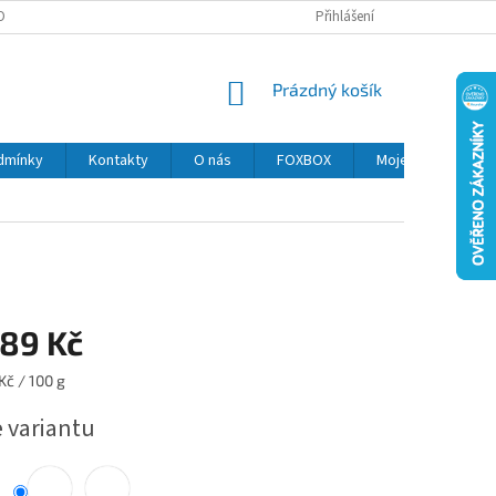
OBNÍCH ÚDAJŮ
MOJE OBJEDNÁVKA
Přihlášení
NÁKUPNÍ
Prázdný košík
KOŠÍK
dmínky
Kontakty
O nás
FOXBOX
Moje objednávka
189 Kč
Kč / 100 g
e variantu