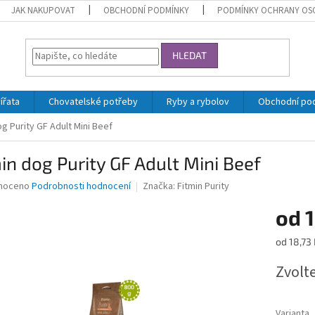
JAK NAKUPOVAT
OBCHODNÍ PODMÍNKY
PODMÍNKY OCHRANY OS
HLEDAT
ířata
Chovatelské potřeby
Ryby a rybolov
Obchodní po
og Purity GF Adult Mini Beef
in dog Purity GF Adult Mini Beef
né
noceno
Podrobnosti hodnocení
Značka:
Fitmin Purity
ní
od
u
Měrná
od 18,73 
cena:
Zvolt
ek.
Varianta