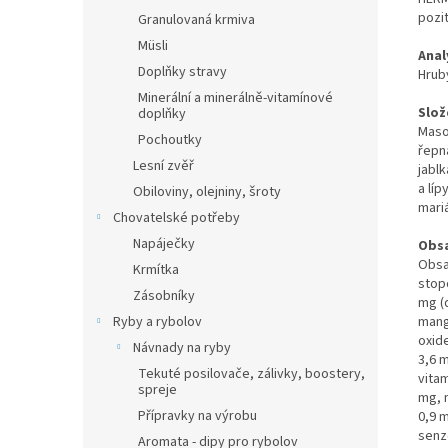
pozit
Granulovaná krmiva
Müsli
Anal
Doplňky stravy
Hrubý
Minerální a minerálně-vitamínové
Slož
doplňky
Maso
Pochoutky
řepn
Lesní zvěř
jabl
a lí
Obiloviny, olejniny, šroty
mariá
Chovatelské potřeby
Napáječky
Obsa
Obsa
Krmítka
stop
Zásobníky
mg (
mang
Ryby a rybolov
oxid
Návnady na ryby
3,6 
Tekuté posilovače, zálivky, boostery,
vitam
spreje
mg, n
Přípravky na výrobu
0,9 m
senz
Aromata - dipy pro rybolov