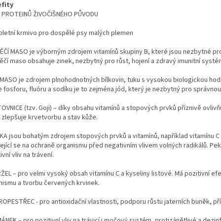
fity
 PROTEINŮ ŽIVOČIŠNÉHO PŮVODU
letní krmivo pro dospělé psy malých plemen
ĚČÍ MASO je výborným zdrojem vitamínů skupiny B, které jsou nezbytné pro m
ěčí maso obsahuje zinek, nezbytný pro růst, hojení a zdravý imunitní systé
 MASO je zdrojem plnohodnotných bílkovin, tuku s vysokou biologickou hodno
 fosforu, fluóru a sodíku je to zejména jód, který je nezbytný pro správnou 
OVNICE (tzv. Goji) – díky obsahu vitamínů a stopových prvků příznivě ovliv
 zlepšuje krvetvorbu a stav kůže.
KA jsou bohatým zdrojem stopových prvků a vitamínů, například vitamínu C 
lející se na ochraně organismu před negativním vlivem volných radikálů. Pe
ivní vliv na trávení.
EL – pro velmi vysoký obsah vitamínu C a kyseliny listové. Má pozitivní ef
nismu a tvorbu červených krvinek.
PESTŘEC - pro antioxidační vlastnosti, podporu růstu jaterních buněk, přízni
ÁNEK – pro pozitivní vliv na trávicí i močový systém, protizánětlivé a dez