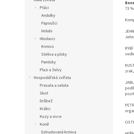
Malá zvířata
Bene
Ptáci
73 %
Andulky
Komp
Papoušci
Holubi
JEHN
Jehn
Hlodavci
Krmivo
RYBÍ
vedle
Steliva a písky
Pamlsky
KUST
Plazi a želvy
zrak,
Hospodářská zvířata
JABL
Prasata a selata
podí
Skot
pozit
Drůbež
PETRŽ
Králici
orga
Kozy a ovce
OSTRO
Koně
Extrudovaná krmiva
HEŘM