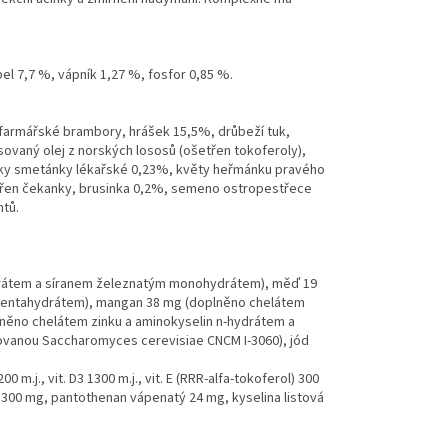
el 7,7 %, vápník 1,27 %, fosfor 0,85 %.
farmářské brambory, hrášek 15,5%, drůbeží tuk,
sovaný olej z norských lososů (ošetřen tokoferoly),
tky smetánky lékařské 0,23%, květy heřmánku pravého
 kořen čekanky, brusinka 0,2%, semeno ostropestřece
ntů.
ydrátem a síranem železnatým monohydrátem), měď 19
pentahydrátem), mangan 38 mg (doplněno chelátem
něno chelátem zinku a aminokyselin n-hydrátem a
ovanou Saccharomyces cerevisiae CNCM I-3060), jód
m.j., vit. D3 1300 m.j., vit. E (RRR-alfa-tokoferol) 300
. C 300 mg, pantothenan vápenatý 24 mg, kyselina listová