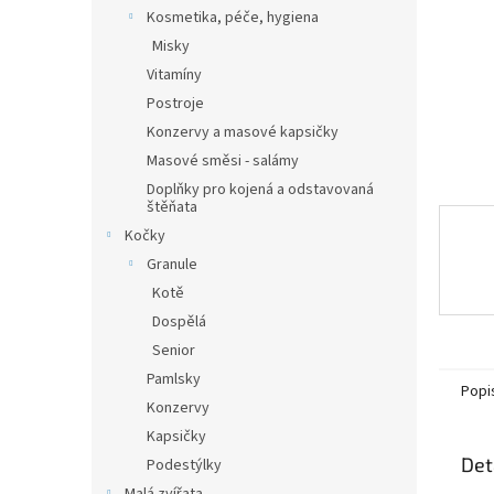
n
Kosmetika, péče, hygiena
e
Misky
l
Vitamíny
Postroje
Konzervy a masové kapsičky
Masové směsi - salámy
Doplňky pro kojená a odstavovaná
štěňata
Kočky
Granule
Kotě
Dospělá
Senior
Pamlsky
Popi
Konzervy
Kapsičky
Det
Podestýlky