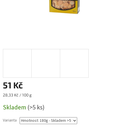
51 Kč
Měrná
28,33 Kč / 100 g
cena:
Skladem
(>5 ks)
Varianta