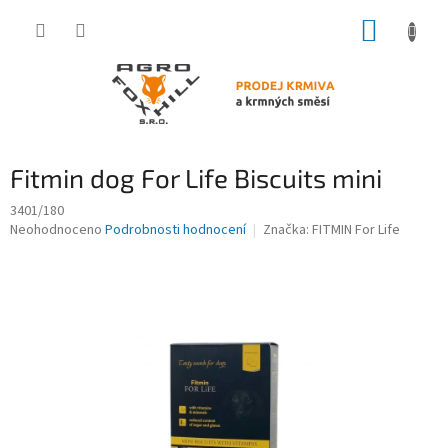
Přejít
NÁKUP
na
obsah
KOŠÍK
Fitmin dog For Life Biscuits mini
3401/180
Průměrné
Neohodnoceno
Podrobnosti hodnocení
Značka:
FITMIN For Life
hodnocení
produktu
je
0,0
z
5
hvězdiček.