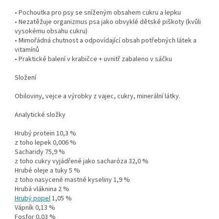
• Pochoutka pro psy se sníženým obsahem cukru a lepku
• Nezatěžuje organizmus psa jako obvyklé dětské piškoty (kvůli
vysokému obsahu cukru)
• Mimořádná chutnost a odpovídající obsah potřebných látek a
vitamínů
• Praktické balení v krabičce + uvnitř zabaleno v sáčku
Složení
Obiloviny, vejce a výrobky z vajec, cukry, minerální látky.
Analytické složky
Hrubý protein 10,3 %
z toho lepek 0,006 %
Sacharidy 75,9 %
z toho cukry vyjádřené jako sacharóza 32,0 %
Hrubé oleje a tuky 5 %
z toho nasycené mastné kyseliny 1,9 %
Hrubá vláknina 2 %
Hrubý popel
1,05 %
Vápník 0,13 %
Fosfor 0,03 %