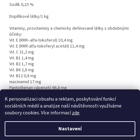
Sodík 0,23 %
Doplňkové látky/1 kg
Vitaminy, provitaminy a chemicky definované látky s obdobnými
účinky:
Vit. E (RRR–alfa-tokoferol) 10,4 mg
Vit. E (RRR-alfa-tokoferyl acetát) 11,4 mg
Vit. C 31,2 mg
Vit. B1 1,4 mg
Vit. B2 1,7 mg
Vit. B6 2,8 mg
Vit. B12 0,8 mg
niacinamid 17 mg
Pantothenan vápenatý 66,8 mg
K personalizaci obsahu a reklam, poskytování funkcí
sociálních médií a analýze naší návštěvnosti využíváme
Z
soubory cookies. Více informací
zde
.
á
Vytvořil Shoptet
p
Nastavení
a
t