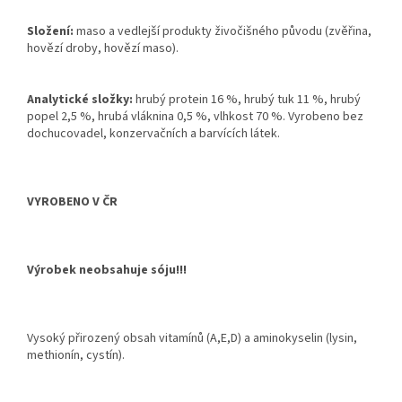
Složení:
maso a vedlejší produkty živočišného původu (zvěřina,
hovězí droby, hovězí maso).
Analytické složky:
hrubý protein 16 %, hrubý tuk 11 %, hrubý
popel 2,5 %, hrubá vláknina 0,5 %, vlhkost 70 %. Vyrobeno bez
dochucovadel, konzervačních a barvících látek.
VYROBENO V ČR
Výrobek neobsahuje sóju!!!
Vysoký přirozený obsah vitamínů (A,E,D) a aminokyselin (lysin,
methionín, cystín).