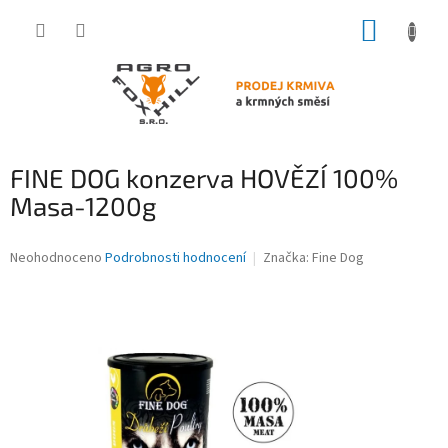
Přejít
NÁKUP
na
obsah
KOŠÍK
FINE DOG konzerva HOVĚZÍ 100%
Masa-1200g
Průměrné
Neohodnoceno
Podrobnosti hodnocení
Značka:
Fine Dog
hodnocení
produktu
je
0,0
z
5
hvězdiček.