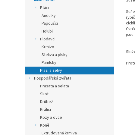
Malá zvířata
Suše
Ptáci
Sušen
Andulky
rybi
cich
Papoušci
Cvrč
Holubi
jsou
Hlodavci
Krmivo
Slože
Steliva a písky
Pamlsky
Prot
Plazi a želvy
Hospodářská zvířata
Prasata a selata
Skot
Drůbež
Králici
Kozy a ovce
Koně
Extrudovaná krmiva