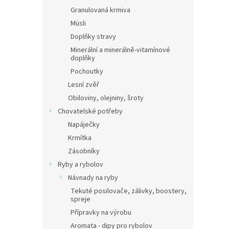
Granulovaná krmiva
Müsli
Doplňky stravy
Minerální a minerálně-vitamínové
doplňky
Pochoutky
Lesní zvěř
Obiloviny, olejniny, šroty
Chovatelské potřeby
Napáječky
Krmítka
Zásobníky
Ryby a rybolov
Návnady na ryby
Tekuté posilovače, zálivky, boostery,
spreje
Přípravky na výrobu
Aromata - dipy pro rybolov