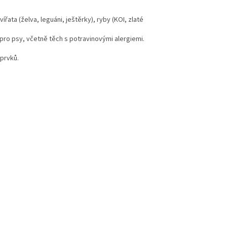
ata (želva, leguáni, ještěrky), ryby (KOI, zlaté
pro psy, včetně těch s potravinovými alergiemi.
 prvků.