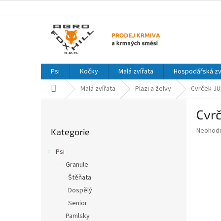
Přejít
na
obsah
Psi
Kočky
Malá zvířata
Hospodářská zv
Domů
Malá zvířata
Plazi a želvy
Cvrček J
P
Cvr
o
Přeskočit
s
Průměr
Neohod
Kategorie
kategorie
t
hodnoce
r
produkt
Psi
a
je
Granule
0,0
n
z
Štěňata
n
5
í
Dospělý
hvězdič
p
Senior
a
Pamlsky