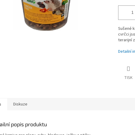
Sušené kr
cvrčci j
terarijní 
Detailní 
TISK
s
Diskuze
ailní popis produktu