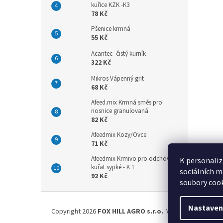
kuřice KZK -K3
78 Kč
Pšenice krmná
55 Kč
Acaritec- čistý kurník
322 Kč
Mikros Vápenný grit
68 Kč
Afeed.mix Krmná směs pro
nosnice granulovaná
82 Kč
Afeedmix Kozy/Ovce
71 Kč
Afeedmix Krmivo pro odchov
K personaliz
kuřat sypké - K 1
sociálních m
92 Kč
soubory cook
Z
á
Nastaven
Copyright 2026
FOX HILL AGRO s.r.o.
. Všechna práva vyh
p