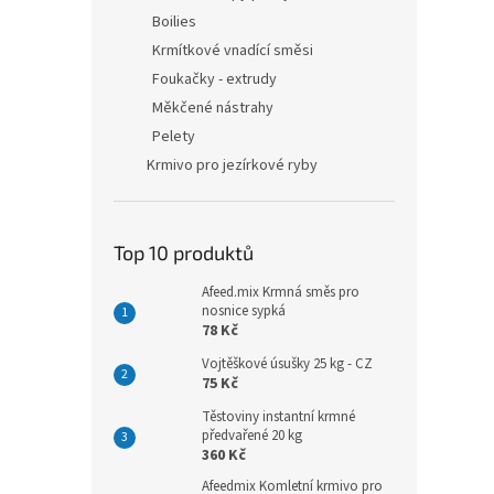
Boilies
Krmítkové vnadící směsi
Foukačky - extrudy
Měkčené nástrahy
Pelety
Krmivo pro jezírkové ryby
Top 10 produktů
Afeed.mix Krmná směs pro
nosnice sypká
78 Kč
Vojtěškové úsušky 25 kg - CZ
75 Kč
Těstoviny instantní krmné
předvařené 20 kg
360 Kč
Afeedmix Komletní krmivo pro