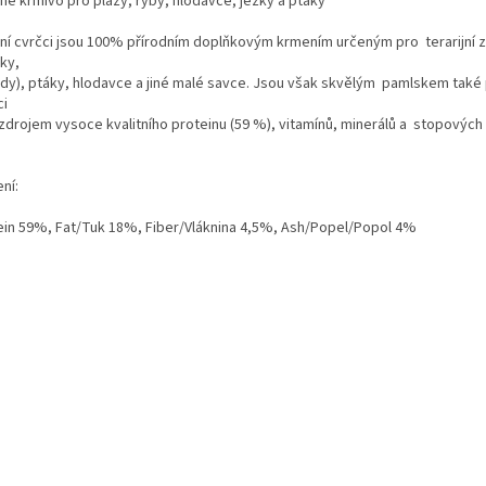
né krmivo pro plazy, ryby, hlodavce, ježky a ptáky
í cvrčci jsou 100% přírodním doplňkovým krmením určeným pro terarijní zvíř
čky,
lidy), ptáky, hlodavce a jiné malé savce. Jsou však skvělým pamlskem také 
ci
 zdrojem vysoce kvalitního proteinu (59 %), vitamínů, minerálů a stopových
ní:
ein 59%, Fat/Tuk 18%, Fiber/Vláknina 4,5%, Ash/Popel/Popol 4%