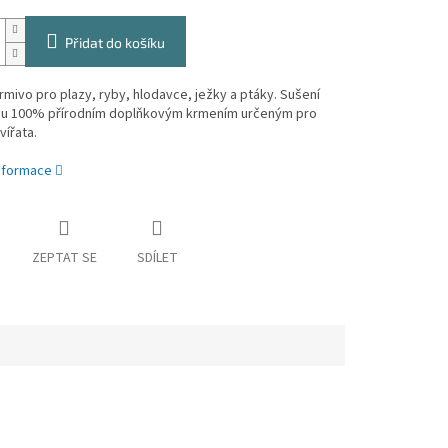
Přidat do košíku
mivo pro plazy, ryby, hlodavce, ježky a ptáky. Sušení
sou 100% přírodním doplňkovým krmením určeným pro
zvířata.
informace
ZEPTAT SE
SDÍLET