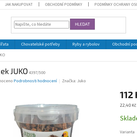
JAK NAKUPOVAT
OBCHODNÍ PODMÍNKY
PODMÍNKY OCHRANY OS
HLEDAT
ířata
Chovatelské potřeby
Ryby a rybolov
Obchodní po
UKO
ček JUKO
4397/500
né
noceno
Podrobnosti hodnocení
Značka:
Juko
ní
112 
u
Měrná
22,40 Kč
cena:
Skla
ek.
Varianta