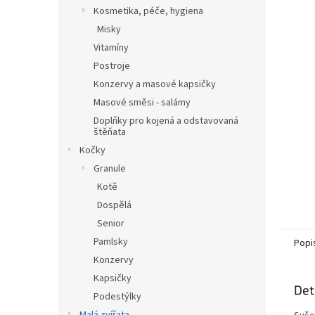
n
Kosmetika, péče, hygiena
e
Misky
l
Vitamíny
Postroje
Konzervy a masové kapsičky
Masové směsi - salámy
Doplňky pro kojená a odstavovaná
štěňata
Kočky
Granule
Kotě
Dospělá
Senior
Pamlsky
Popi
Konzervy
Kapsičky
Det
Podestýlky