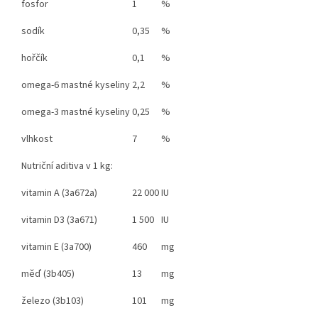
fosfor
1
%
sodík
0,35
%
hořčík
0,1
%
omega-6 mastné kyseliny
2,2
%
omega-3 mastné kyseliny
0,25
%
vlhkost
7
%
Nutriční aditiva v 1 kg:
vitamin A (3a672a)
22 000
IU
vitamin D3 (3a671)
1 500
IU
vitamin E (3a700)
460
mg
měď (3b405)
13
mg
železo (3b103)
101
mg