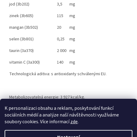
jod (3b202)
3,5
mg
zinek (3b605)
115
mg
mangan (3b502)
20
mg
selen (3b801)
0,25
mg
taurin (3a370)
2 000
mg
vitamin C (3a300)
140
mg
Technologická aditiva:
s antioxidanty schválenými EU.
Metabolizovatelná energie:
3 927 kcal/kg.
K personalizaci obsahu a reklam, poskytování funkcí
sociálních médií a analýze naší návštěvnosti využíváme
Z
soubory cookies. Více informací
zde
.
á
Vytvořil Shoptet
p