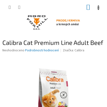
Přejít
NÁKUP
na
obsah
KOŠÍK
Calibra Cat Premium Line Adult Beef
Průměrné
Neohodnoceno
Podrobnosti hodnocení
Značka:
Calibra
hodnocení
produktu
je
0,0
z
5
hvězdiček.