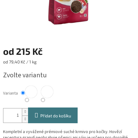
od
215 Kč
Měrná
od 79,40 Kč / 1 kg
cena:
Zvolte variantu
Varianta
Přidat do košíku
Kompletní a vyvážené prémiové suché krmivo pro kočky. Hovězí
receptura granulí neobsahuje pšenici ani sóju je určena pro dospělé