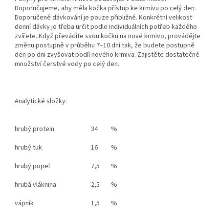
Doporučujeme, aby měla kočka přístup ke krmivu po celý den.
Doporučené dávkování je pouze přibližné. Konkrétní velikost
denní dávky je třeba určit podle individuálních potřeb každého
zvířete.
Když převádíte svou kočku na nové krmivo, provádějte
změnu postupně v průběhu 7–10 dní tak, že budete postupně
den po dni zvyšovat podíl nového krmiva.
Zajistěte dostatečné
množství čerstvé vody po celý den.
Analytické složky:
hrubý protein
34
%
hrubý tuk
16
%
hrubý popel
7,5
%
hrubá vláknina
2,5
%
vápník
1,5
%