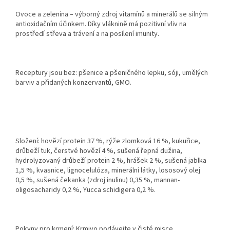
Ovoce a zelenina – výborný zdroj vitamínů a minerálů se silným
antioxidačním účinkem. Díky vláknině má pozitivní vliv na
prostředí střeva a trávení a na posílení imunity.
Receptury jsou bez: pšenice a pšeničného lepku, sóji, umělých
barviv a přidaných konzervantů, GMO.
Složení:
hovězí protein 37 %, rýže zlomková 16 %, kukuřice,
drůbeží tuk, čerstvé hovězí 4 %, sušená řepná dužina,
hydrolyzovaný drůbeží protein 2 %, hrášek 2 %, sušená jablka
1,5 %, kvasnice, lignocelulóza,
minerální látky
, lososový olej
0,5 %, sušená čekanka (zdroj inulinu) 0,35 %, mannan-
oligosacharidy 0,2 %,
Yucca schidigera
0,2 %.
Pokyny pro krmení:
Krmivo podávejte v čisté misce.