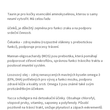
Taurin je pro kočky esenciální aminokyselinou, kterou si samy
neumí vytvořit. Má celou řadu
účinků, je důležitý zejména pro funkci zraku a na podporu
srdeční činnosti.
Čekanka – zdroj inulinu (rozpustné vlákniny s prebiotickou
funkcí), podporuje procesy trávení.
Mannan-oligosacharidy (MOS) jsou prebiotika, která pomáhají
podporovat střevní mikroflóru, správnou funkci trávicího traktu a
posilovat imunitní systém.
Lososový olej – zdroj nenasycených mastných kyselin omega-3
(EPA, DHA) potřebných pro vývoj a funkci mozku, podporu
zdravé kůže a kvality srsti. Omega 3 jsou známé také svým
protizánětlivým účinkem.
Yucca schidigera má detoxikační účinky. Obsahuje chlorofyl,
stopové prvky, vitamíny, saponiny a polyfenoly. Působí
pozitivně na trávicí trakt, snižuje plynatost a zápach exkrementů.