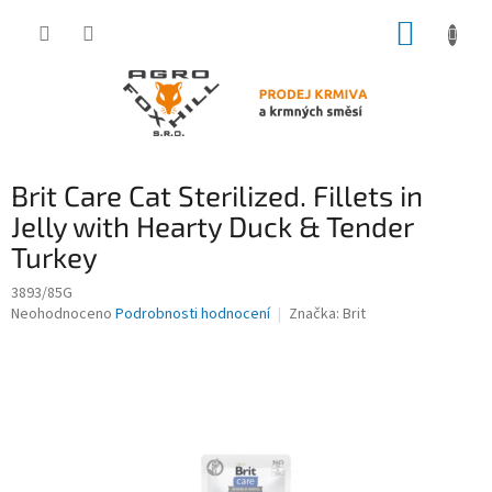
Přejít
NÁKUP
na
obsah
KOŠÍK
Brit Care Cat Sterilized. Fillets in
Jelly with Hearty Duck & Tender
Turkey
3893/85G
Průměrné
Neohodnoceno
Podrobnosti hodnocení
Značka:
Brit
hodnocení
produktu
je
0,0
z
5
hvězdiček.