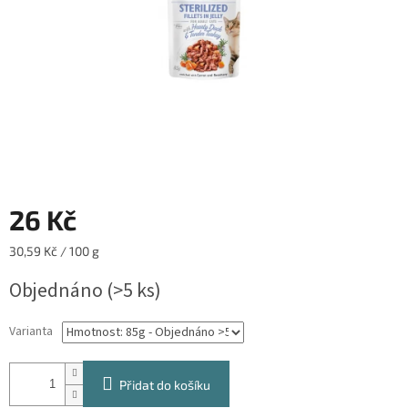
26 Kč
Měrná
30,59 Kč / 100 g
cena:
Objednáno
(>5 ks)
Varianta
Přidat do košíku