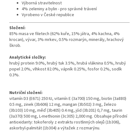
Výborná stravitelnost
4% zeleniny a bylin - pro správné trávení
Vyrobeno v České republice
Složení:
85% masa ve filetech (62% kuře, 15% játra, 4% kachna, 4%
krocan), vývar, 3% mrkev, 0.5% rozmarýn, minerály, hrachový
škrob.
Analytické složky:
hrubý protein 9.0%, hrubý tuk 3.5%, hrubá vláknina 0.5%, hrubý
popel 2.0%, vlhkost 82.0%, vápník 0.25%, fosfor 0.2%, sodík
0.3%.
Nutriční složení:
vitamín D3 (E671) 250 IU, vitamín E (3a700) 150 mg, biotin (3a880)
0.5 mg, zinek (3b606) 12 mg, mangan (3b502) 3 mg, železo
(3b103) 10 mg, měď (3b405) 0.4 mg, jód (3b201) 0,7 mg, taurin
(3a370) 500 mg, L-methionin (3c305) 2,000 mg. Obsahuje přírodní
antioxidanty: tokoferoly z extraktu rostlinných olejů (1b306),
askorbyl-palmitát (1b304) a výtažek z rozmarýnu.