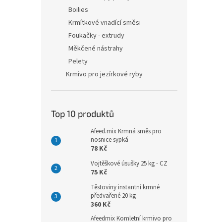
Boilies
Krmítkové vnadící směsi
Foukačky - extrudy
Měkčené nástrahy
Pelety
Krmivo pro jezírkové ryby
Top 10 produktů
Afeed.mix Krmná směs pro
nosnice sypká
78 Kč
Vojtěškové úsušky 25 kg - CZ
75 Kč
Těstoviny instantní krmné
předvařené 20 kg
360 Kč
Afeedmix Komletní krmivo pro