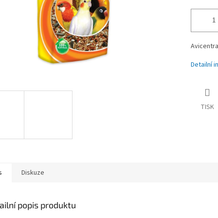
Avicentr
Detailní 
TISK
s
Diskuze
ailní popis produktu