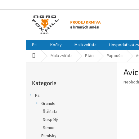
Přejít
na
obsah
Psi
Kočky
Malá zvířata
Hospodářská zv
Domů
Malá zvířata
Ptáci
Papoušci
A
P
Avi
o
Přeskočit
s
Průměr
Neohod
Kategorie
kategorie
t
hodnoce
r
produkt
Psi
a
je
Granule
0,0
n
z
Štěňata
n
5
í
Dospělý
hvězdič
p
Senior
a
Pamlsky