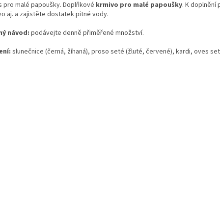
 pro malé papoušky. Doplňkové
krmivo pro malé papoušky
. K doplnění
o aj. a zajistěte dostatek pitné vody.
ý návod:
podávejte denně přiměřené množství.
ení:
slunečnice (černá, žíhaná), proso seté (žluté, červené), kardi, oves set