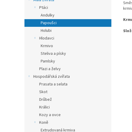
Malá zvířata
Směs
Ptáci
krmiv
Andulky
Krmn
Papoušci
Holubi
Slož
Hlodavci
Krmivo
Steliva a písky
Pamlsky
Plazi a želvy
Hospodářská zvířata
Prasata a selata
Skot
Drůbež
Králici
Kozy a ovce
Koně
Extrudovaná krmiva