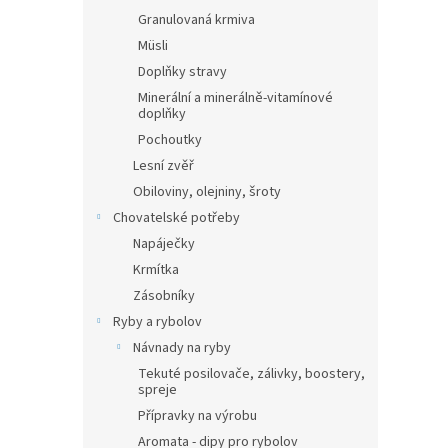
Granulovaná krmiva
Müsli
Doplňky stravy
Minerální a minerálně-vitamínové
doplňky
Pochoutky
Lesní zvěř
Obiloviny, olejniny, šroty
Chovatelské potřeby
Napáječky
Krmítka
Zásobníky
Ryby a rybolov
Návnady na ryby
Tekuté posilovače, zálivky, boostery,
spreje
Přípravky na výrobu
Aromata - dipy pro rybolov