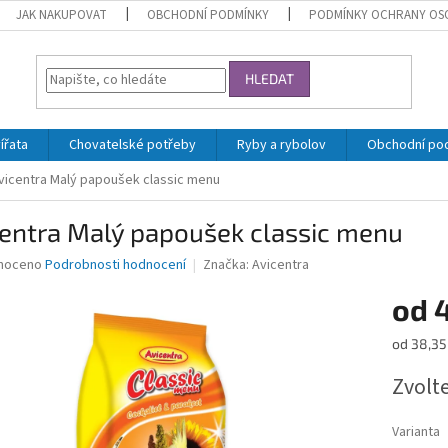
JAK NAKUPOVAT
OBCHODNÍ PODMÍNKY
PODMÍNKY OCHRANY OS
HLEDAT
ířata
Chovatelské potřeby
Ryby a rybolov
Obchodní po
vicentra Malý papoušek classic menu
centra Malý papoušek classic menu
né
noceno
Podrobnosti hodnocení
Značka:
Avicentra
ní
od
u
Měrná
od 38,35 
cena:
Zvolt
ek.
Varianta