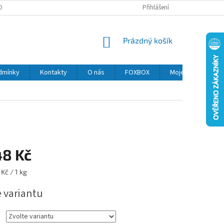
OBNÍCH ÚDAJŮ
MOJE OBJEDNÁVKA
Přihlášení
NÁKUPNÍ
Prázdný košík
KOŠÍK
dmínky
Kontakty
O nás
FOXBOX
Moje objednávka
48 Kč
Kč / 1 kg
e variantu