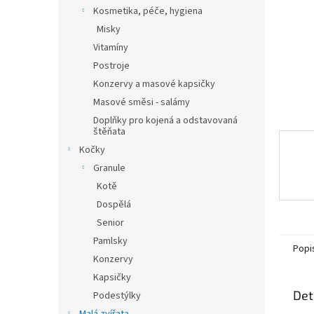
n
Kosmetika, péče, hygiena
e
Misky
l
Vitamíny
Postroje
Konzervy a masové kapsičky
Masové směsi - salámy
Doplňky pro kojená a odstavovaná
štěňata
Kočky
Granule
Kotě
Dospělá
Senior
Pamlsky
Popi
Konzervy
Kapsičky
Det
Podestýlky