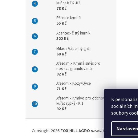
kuřice KZK -K3
78 Kč
Pšenice krmná
55 Kč
Acaritec- čistý kurník
322 Kč
Mikros Vápenný grit
68 Kč
Afeed.mix Krmná směs pro
nosnice granulovaná
82 Kč
Afeedmix Kozy/Ovce
71 Kč
Afeedmix Krmivo pro odchov
K personaliz
kuřat sypké - K 1
sociálních m
92 Kč
soubory cook
Z
á
Nastaven
Copyright 2026
FOX HILL AGRO s.r.o.
. Všechna práva vyh
p