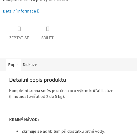
Detailní informace
ZEPTAT SE
SDÍLET
Popis
Diskuze
Detailní popis produktu
Kompletní krmná směs je určena pro výkrm krůťat II. fáze
(hmotnost zvířat od 2 do 5 kg).
KRMNÝ NÁVOD:
Zkrmuje se ad.libitum při dostatku pitné vody.