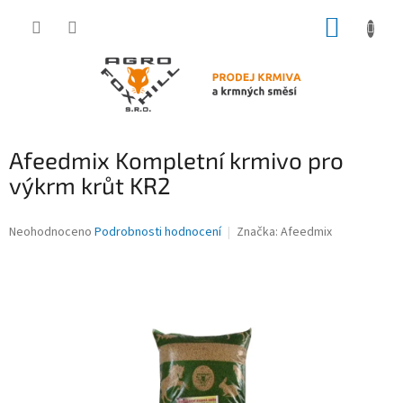
Přejít
NÁKUP
na
obsah
KOŠÍK
Afeedmix Kompletní krmivo pro
výkrm krůt KR2
Průměrné
Neohodnoceno
Podrobnosti hodnocení
Značka:
Afeedmix
hodnocení
produktu
je
0,0
z
5
hvězdiček.