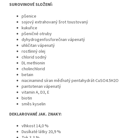
SUROVINOVÉ SLOŽENÍ:
pšenice
sojový extrahovaný šrot toustovaný
kukuřice
pšeničné otruby
dyhydrogenfosforečnan vápenatý
uhličitan vápenatý
rostlinný olej
chlorid sodný
DL methionin
cholinchlorid
betain
niacinamind síran měďnatý pentahydrát-CuSO4.5H2O
pantotenan vápenatý
vitamin A, D3, E
biotin
směs kyselin
DEKLAROVANÉ JAK. ZNAKY:
vlhkost 14,0 %
Dusíkaté látky 20,9 %
Tuk 3,3 %